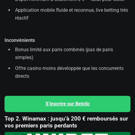
Application mobile fluide et reconnue, live betting très
réactif
Inconvénients
Bonus limité aux paris combinés (pas de paris
simples)
Offre casino moins développée que les concurrents
directs
S’inscrire sur Betclic
Top 2. Winamax : jusqu’à 200 € remboursés sur
vos premiers paris perdants