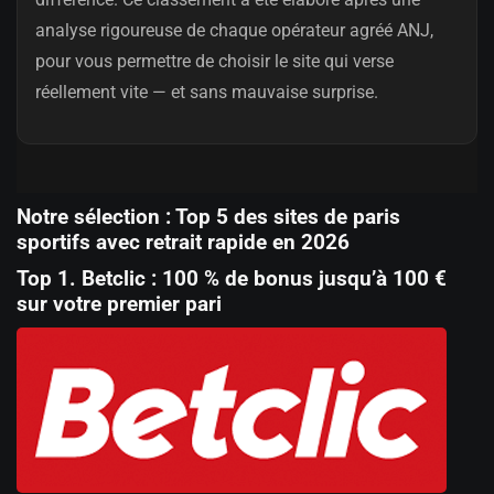
analyse rigoureuse de chaque opérateur agréé ANJ,
pour vous permettre de choisir le site qui verse
réellement vite — et sans mauvaise surprise.
Notre sélection : Top 5 des sites de paris
sportifs avec retrait rapide en 2026
Top 1. Betclic : 100 % de bonus jusqu’à 100 €
sur votre premier pari