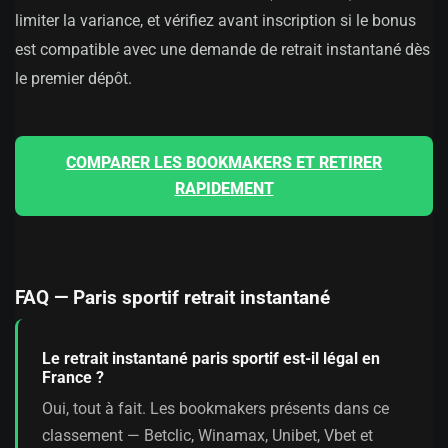
limiter la variance, et vérifiez avant inscription si le bonus
est compatible avec une demande de retrait instantané dès
le premier dépôt.
COMPARER LES BOOKMAKERS ET RETIRER
RAPIDEMENT
FAQ — Paris sportif retrait instantané
Le retrait instantané paris sportif est-il légal en
France ?
Oui, tout à fait. Les bookmakers présents dans ce
classement — Betclic, Winamax, Unibet, Vbet et