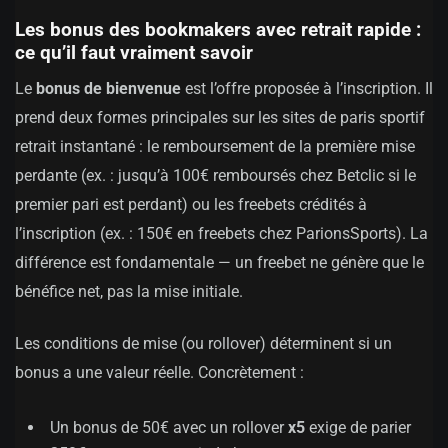
Les bonus des bookmakers avec retrait rapide :
ce qu’il faut vraiment savoir
Le
bonus de bienvenue
est l’offre proposée à l’inscription. Il
prend deux formes principales sur les sites de paris sportif
retrait instantané : le remboursement de la première mise
perdante (ex. : jusqu’à 100€ remboursés chez Betclic si le
premier pari est perdant) ou les freebets crédités à
l’inscription (ex. : 150€ en freebets chez ParionsSports). La
différence est fondamentale — un freebet ne génère que le
bénéfice net, pas la mise initiale.
Les conditions de mise (ou rollover) déterminent si un
bonus a une valeur réelle. Concrètement :
Un bonus de 50€ avec un rollover
x5
exige de parier