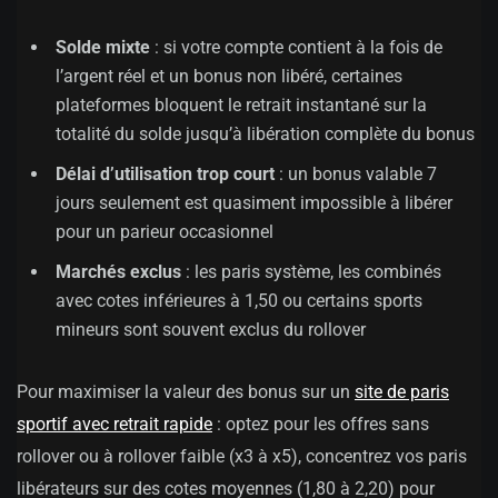
Solde mixte
: si votre compte contient à la fois de
l’argent réel et un bonus non libéré, certaines
plateformes bloquent le retrait instantané sur la
totalité du solde jusqu’à libération complète du bonus
Délai d’utilisation trop court
: un bonus valable 7
jours seulement est quasiment impossible à libérer
pour un parieur occasionnel
Marchés exclus
: les paris système, les combinés
avec cotes inférieures à 1,50 ou certains sports
mineurs sont souvent exclus du rollover
Pour maximiser la valeur des bonus sur un
site de paris
sportif avec retrait rapide
: optez pour les offres sans
rollover ou à rollover faible (x3 à x5), concentrez vos paris
libérateurs sur des cotes moyennes (1,80 à 2,20) pour