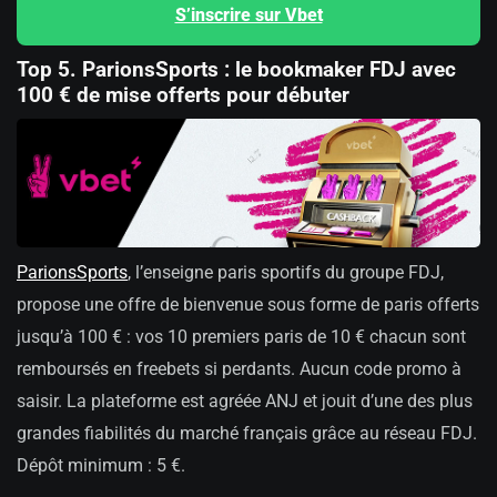
S’inscrire sur Vbet
Top 5. ParionsSports : le bookmaker FDJ avec
100 € de mise offerts pour débuter
ParionsSports
, l’enseigne paris sportifs du groupe FDJ,
propose une offre de bienvenue sous forme de paris offerts
jusqu’à 100 € : vos 10 premiers paris de 10 € chacun sont
remboursés en freebets si perdants. Aucun code promo à
saisir. La plateforme est agréée ANJ et jouit d’une des plus
grandes fiabilités du marché français grâce au réseau FDJ.
Dépôt minimum : 5 €.