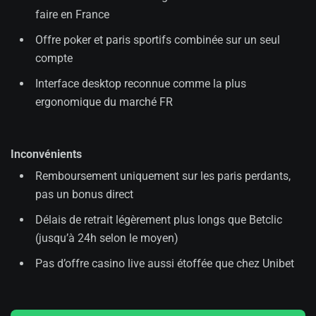
faire en France
Offre poker et paris sportifs combinée sur un seul
compte
Interface desktop reconnue comme la plus
ergonomique du marché FR
Inconvénients
Remboursement uniquement sur les paris perdants,
pas un bonus direct
Délais de retrait légèrement plus longs que Betclic
(jusqu’à 24h selon le moyen)
Pas d’offre casino live aussi étoffée que chez Unibet