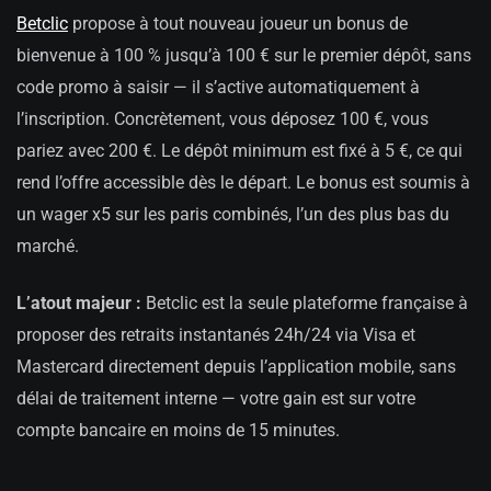
Betclic
propose à tout nouveau joueur un bonus de
bienvenue à 100 % jusqu’à 100 € sur le premier dépôt, sans
code promo à saisir — il s’active automatiquement à
l’inscription. Concrètement, vous déposez 100 €, vous
pariez avec 200 €. Le dépôt minimum est fixé à 5 €, ce qui
rend l’offre accessible dès le départ. Le bonus est soumis à
un wager x5 sur les paris combinés, l’un des plus bas du
marché.
L’atout majeur :
Betclic est la seule plateforme française à
proposer des retraits instantanés 24h/24 via Visa et
Mastercard directement depuis l’application mobile, sans
délai de traitement interne — votre gain est sur votre
compte bancaire en moins de 15 minutes.