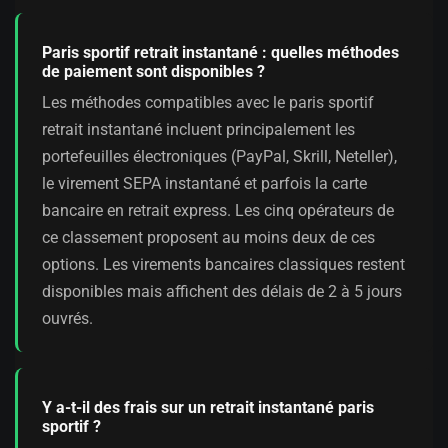
Paris sportif retrait instantané : quelles méthodes
de paiement sont disponibles ?
Les méthodes compatibles avec le paris sportif
retrait instantané incluent principalement les
portefeuilles électroniques (PayPal, Skrill, Neteller),
le virement SEPA instantané et parfois la carte
bancaire en retrait express. Les cinq opérateurs de
ce classement proposent au moins deux de ces
options. Les virements bancaires classiques restent
disponibles mais affichent des délais de 2 à 5 jours
ouvrés.
Y a-t-il des frais sur un retrait instantané paris
sportif ?