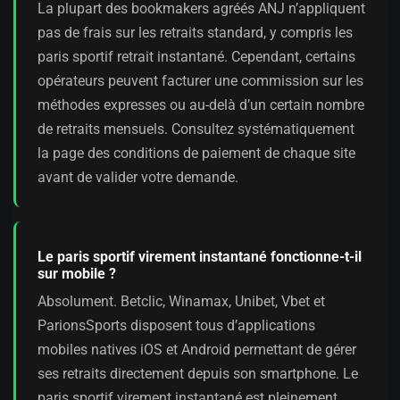
La plupart des bookmakers agréés ANJ n’appliquent
pas de frais sur les retraits standard, y compris les
paris sportif retrait instantané. Cependant, certains
opérateurs peuvent facturer une commission sur les
méthodes expresses ou au-delà d’un certain nombre
de retraits mensuels. Consultez systématiquement
la page des conditions de paiement de chaque site
avant de valider votre demande.
Le paris sportif virement instantané fonctionne-t-il
sur mobile ?
Absolument. Betclic, Winamax, Unibet, Vbet et
ParionsSports disposent tous d’applications
mobiles natives iOS et Android permettant de gérer
ses retraits directement depuis son smartphone. Le
paris sportif virement instantané est pleinement