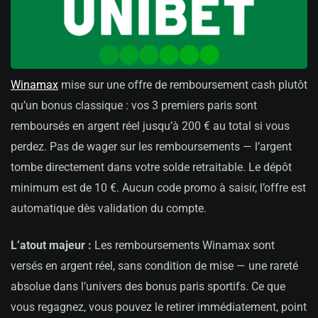
Winamax
mise sur une offre de remboursement cash plutôt
qu’un bonus classique : vos 3 premiers paris sont
remboursés en argent réel jusqu’à 200 € au total si vous
perdez. Pas de wager sur les remboursements — l’argent
tombe directement dans votre solde retraitable. Le dépôt
minimum est de 10 €. Aucun code promo à saisir, l’offre est
automatique dès validation du compte.
L’atout majeur :
Les remboursements Winamax sont
versés en argent réel, sans condition de mise — une rareté
absolue dans l’univers des bonus paris sportifs. Ce que
vous regagnez, vous pouvez le retirer immédiatement, point